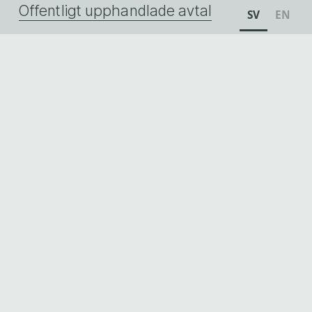
Offentligt upphandlade avtal
SV
EN
Visselblåsning
SKICKA
Skicka din email-adress till oss så får du våra 
nyhetsbrev. 