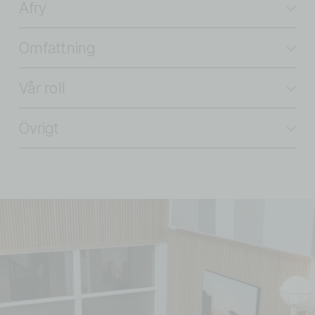
Afry
Omfattning
Vår roll
Övrigt