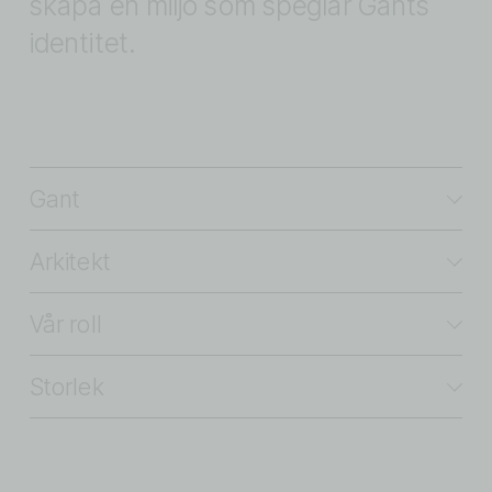
skapa en miljö som speglar Gants 
identitet.
Gant
Arkitekt
Vår roll
Storlek